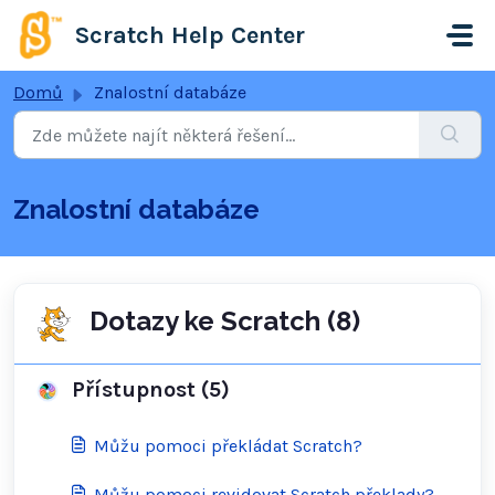
Přeskočit na hlavní obsah
Scratch Help Center
Domů
Znalostní databáze
Znalostní databáze
Dotazy ke Scratch (8)
Přístupnost (5)
Můžu pomoci překládat Scratch?
Můžu pomoci revidovat Scratch překlady?