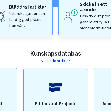
Skicka in ett
Bläddra i artiklar
ärende
Utforska guider och
Beskriv ditt pro
lär dig god praxis
genom att fylla i
från vår
ärendeformuläre
kunskapsdatabas
Kunskapsdatabas
Visa alla artiklar
ut
Editor and Projects
Acc