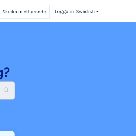
Logga in
Swedish
Skicka in ett ärende
g?