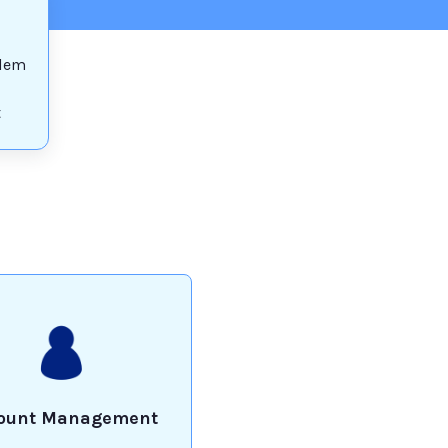
blem
t
ount Management