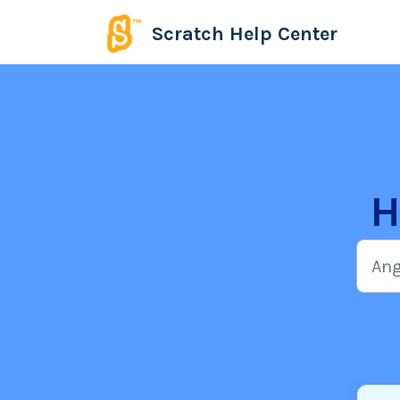
Hoppa över till huvudinnehåll
Scratch Help Center
H