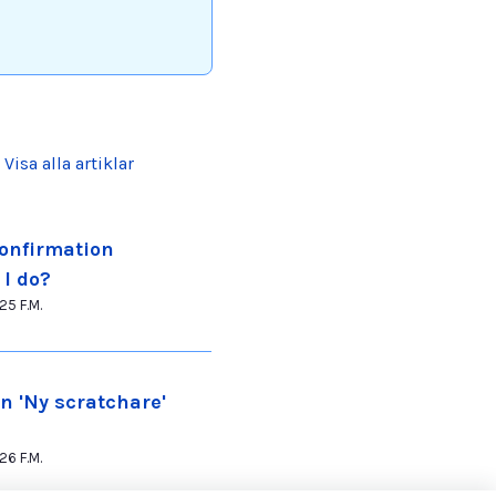
Visa alla artiklar
confirmation
 I do?
25 F.M.
ån 'Ny scratchare'
26 F.M.