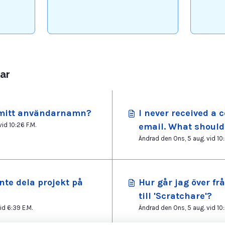
lar
 mitt användarnamn?
I never received a 
id 10:26 F.M.
email. What should
Ändrad den Ons, 5 aug. vid 10:
inte dela projekt på
Hur går jag över fr
till 'Scratchare'?
Ändrad den Tis, 28 juli vid 6:39 E.M.
Ändrad den Ons, 5 aug. vid 10: