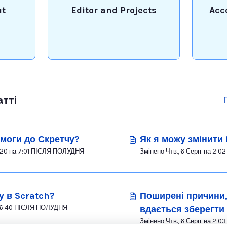
ut
Editor and Projects
Acc
атті
имоги до Скретчу?
Як я можу змінити 
Змінено пн., 8 Черв., 2020 на 7:01 ПІСЛЯ ПОЛУДНЯ
Змінено Чтв., 
у в Scratch?
Поширені причини, 
Змінено вт., 28 Лип. на 6:40 ПІСЛЯ ПОЛУДНЯ
вдається зберегти
Змінено Чтв., 