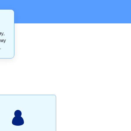
у,
рму