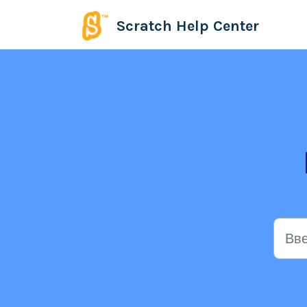
Перейти до головного вмісту
Scratch Help Center