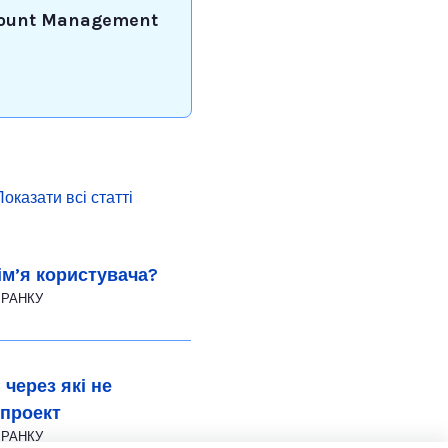
ount Management
Показати всі статті
ім’я користувача?
6 Серп. на 2:02 РАНКУ
через які не
 проект
6 Серп. на 2:03 РАНКУ