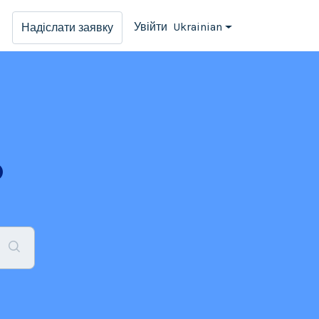
Увійти
Ukrainian
Надіслати заявку
о