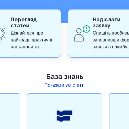
Перегляд
Надіслати
статей
заявку
Дізнайтеся про
Опишіть проблем
найкращі практичні
заповнивши фо
настанови та
заявки в службу
методики завдяки
підтримки
нашій базі знань
База знань
Показати всі статті