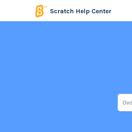
Preskoči na glavni sadržaj
Scratch Help Center