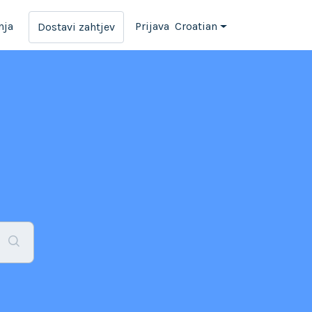
nja
Prijava
Croatian
Dostavi zahtjev