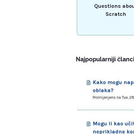
Questions abo
Scratch
Najpopularniji članc
Kako mogu napr
oblaka?
Mogu li kao učit
neprikladne kom