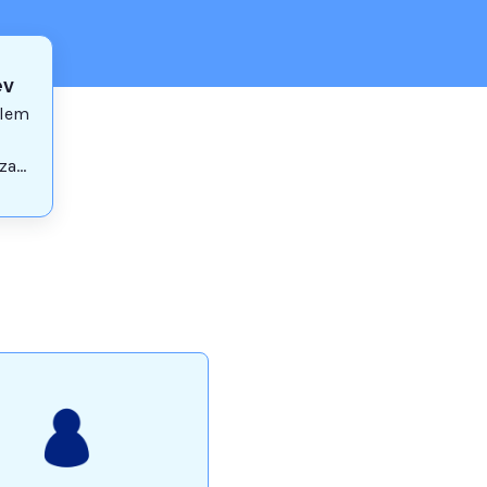
ev
blem
za