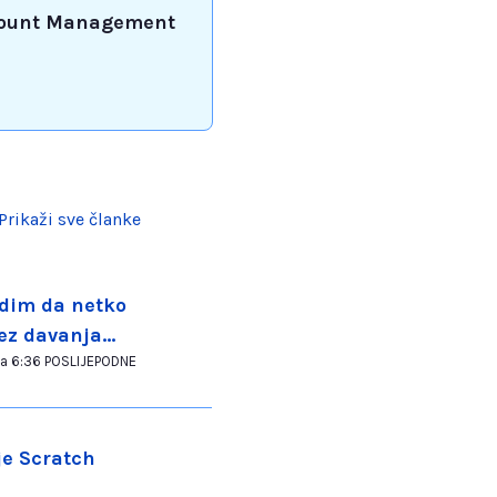
ount Management
Prikaži sve članke
idim da netko
bez davanja
Promijenjeno na Tue, 28 Srp na 6:36 POSLIJEPODNE
je Scratch