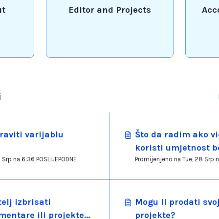
ut
Editor and Projects
Acc
i
aviti varijablu
Što da radim ako v
koristi umjetnost 
Promijenjeno na Tue, 28 Srp na 6:36 POSLIJEPODNE
kredita?
elj izbrisati
Mogu li prodati svo
entare ili projekte
projekte?