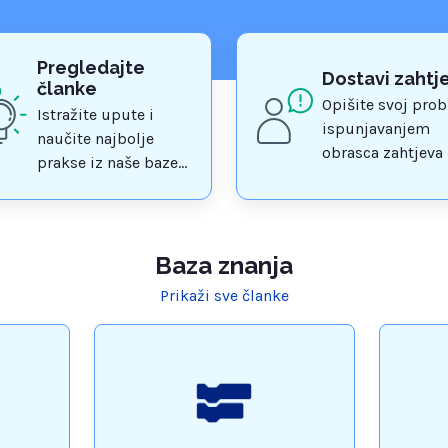
Pregledajte
Dostavi zahtj
članke
Opišite svoj pro
Istražite upute i
ispunjavanjem
naučite najbolje
obrasca zahtjeva 
prakse iz naše baze
podršku
znanja
Baza znanja
Prikaži sve članke