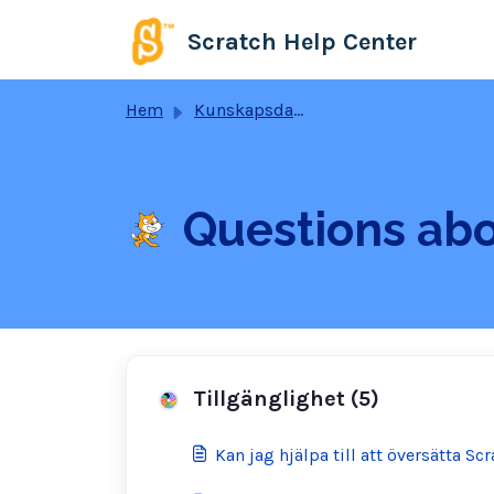
Hoppa över till huvudinnehåll
Scratch Help Center
Hem
Kunskapsdatabas
Questions abo
Tillgänglighet (5)
Kan jag hjälpa till att översätta Sc