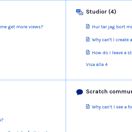
Studior (4)
p me get more views?
Hur tar jag bort mi
Why can't I create 
How do I leave a st
Visa alla 4
Scratch communi
Why can’t I see a 
a?