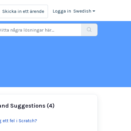
Logga in
Swedish
Skicka in ett ärende
 and Suggestions (4)
 ett fel i Scratch?