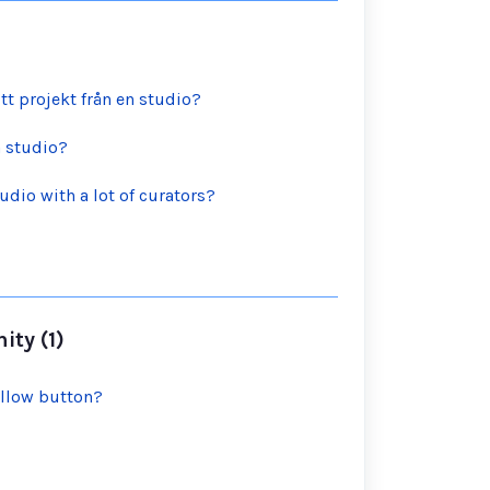
tt projekt från en studio?
a studio?
udio with a lot of curators?
ty (1)
follow button?