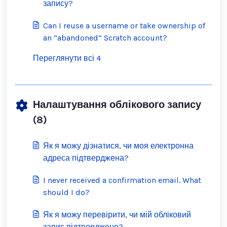
запису?
Can I reuse a username or take ownership of
an “abandoned” Scratch account?
Переглянути всі 4
Налаштування облікового запису
(8)
Як я можу дізнатися, чи моя електронна
адреса підтверджена?
I never received a confirmation email. What
should I do?
Як я можу перевірити, чи мій обліковий
запис підтверджено?