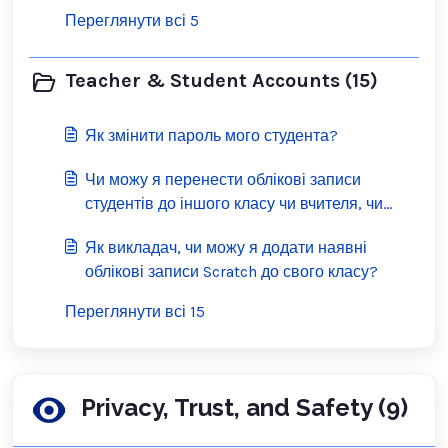
Переглянути всі 5
Teacher & Student Accounts (15)
Як змінити пароль мого студента?
Чи можу я перенести облікові записи
студентів до іншого класу чи вчителя, чи
можу я перетворити обліковий запис мого
Як викладач, чи можу я додати наявні
студента на звичайний обліковий запис
облікові записи Scratch до свого класу?
Scratch?
Переглянути всі 15
Privacy, Trust, and Safety (9)