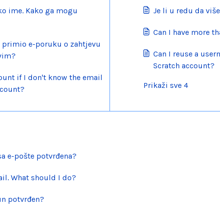
čko ime. Kako ga mogu
Je li u redu da viš
Can I have more t
 primio e-poruku o zahtjevu
Can I reuse a use
avim?
Scratch account?
unt if I don't know the email
Prikaži sve 4
ccount?
sa e-pošte potvrđena?
ail. What should I do?
čun potvrđen?