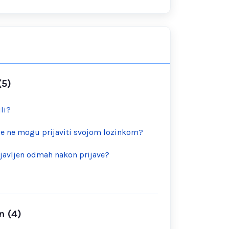
(5)
li?
se ne mogu prijaviti svojom lozinkom?
javljen odmah nakon prijave?
n (4)