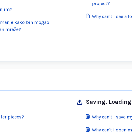
project?
 njim?
Why can’t I see a 
uzimanje kako bih mogao
van mreže?
Saving, Loading 
ller pieces?
Why can’t I save m
Why can't I open m