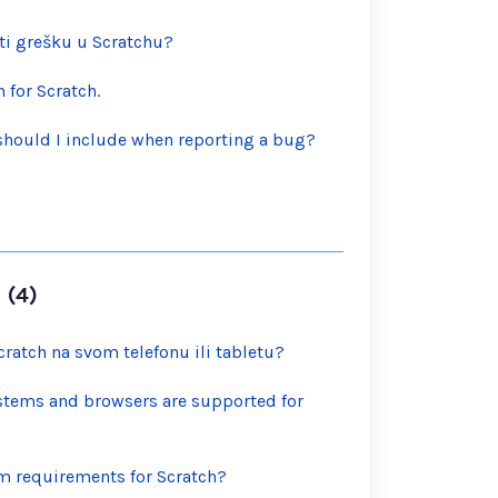
ti grešku u Scratchu?
 for Scratch.
should I include when reporting a bug?
 (4)
cratch na svom telefonu ili tabletu?
stems and browsers are supported for
m requirements for Scratch?