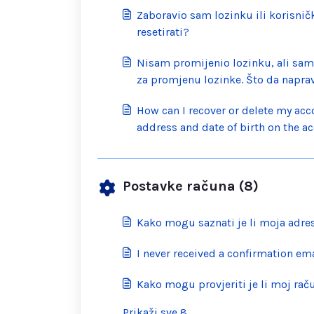
Zaboravio sam lozinku ili korisni
resetirati?
Nisam promijenio lozinku, ali sam
za promjenu lozinke. Što da napr
How can I recover or delete my acco
address and date of birth on the a
Postavke računa (8)
Kako mogu saznati je li moja adre
I never received a confirmation em
Kako mogu provjeriti je li moj ra
Prikaži sve 8