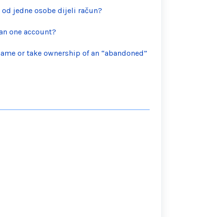
e od jedne osobe dijeli račun?
han one account?
rname or take ownership of an “abandoned”