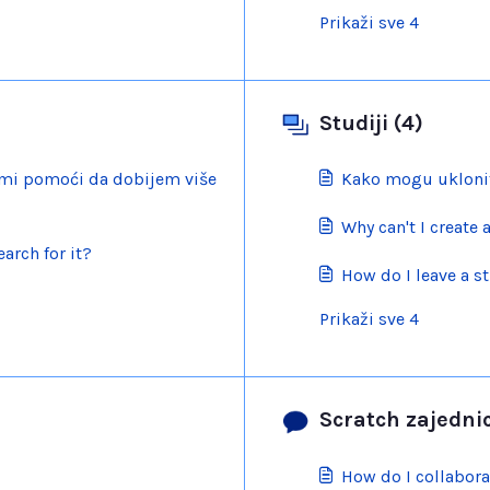
Prikaži sve 4
Studiji (4)
i mi pomoći da dobijem više
Kako mogu ukloniti
Why can't I create 
arch for it?
How do I leave a st
Prikaži sve 4
Scratch zajednic
How do I collabora