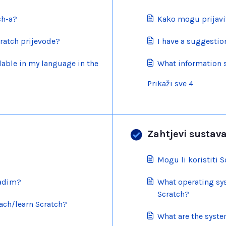
ch-a?
Kako mogu prijavi
ratch prijevode?
I have a suggestion
lable in my language in the
What information 
Prikaži sve 4
Zahtjevi sustava
Mogu li koristiti S
radim?
What operating sy
Scratch?
ach/learn Scratch?
What are the syste