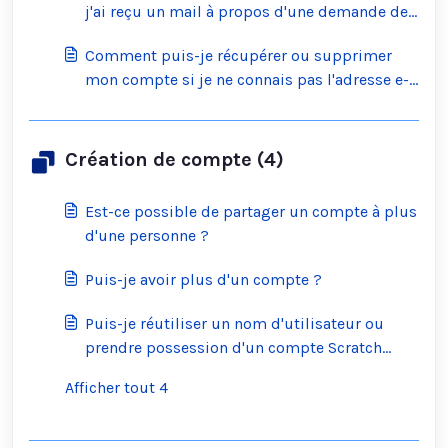
j'ai reçu un mail à propos d'une demande de
modification de mot de passe. Que dois-je
Comment puis-je récupérer ou supprimer
faire ?
mon compte si je ne connais pas l'adresse e-
mail et la date de naissance associées au
compte ?
Création de compte (4)
Est-ce possible de partager un compte à plus
d'une personne ?
Puis-je avoir plus d'un compte ?
Puis-je réutiliser un nom d'utilisateur ou
prendre possession d'un compte Scratch
“abandonné” ?
Afficher tout 4