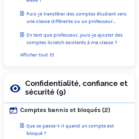
élève ?
Puis-je transférer des comptes étudiant vers
une classe différente ou un professeur
différent, ou puis-je convertir mon compte
En tant que professeur, puis-je ajouter des
étudiant en un compte Scratch normal ?
comptes Scratch existants à ma classe ?
Afficher tout 15
Confidentialité, confiance et
sécurité (9)
Comptes bannis et bloqués (2)
Que se passe-t-il quand un compte est
bloqué ?