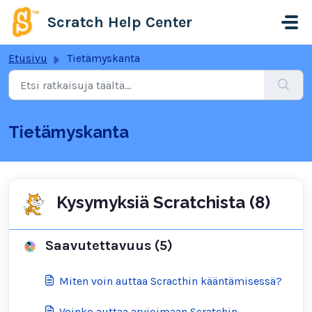
Siirry pääsisältöön
Scratch Help Center
Etusivu
Tietämyskanta
Tietämyskanta
Kysymyksiä Scratchista (8)
Saavutettavuus (5)
Miten voin auttaa Scracthin kääntämisessä?
Voinko auttaa arvioimaan Scratchin