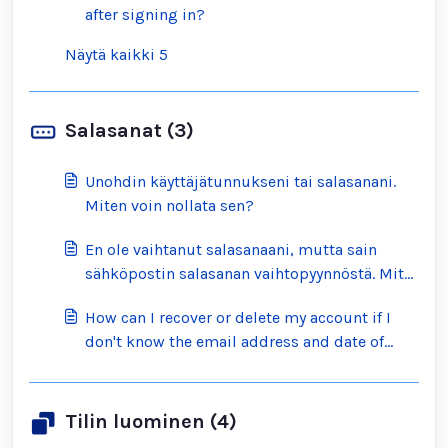
after signing in?
Näytä kaikki 5
Salasanat (3)
Unohdin käyttäjätunnukseni tai salasanani.
Miten voin nollata sen?
En ole vaihtanut salasanaani, mutta sain
sähköpostin salasanan vaihtopyynnöstä. Mitä
minun pitäisi tehdä?
How can I recover or delete my account if I
don't know the email address and date of
birth on the account?
Tilin luominen (4)