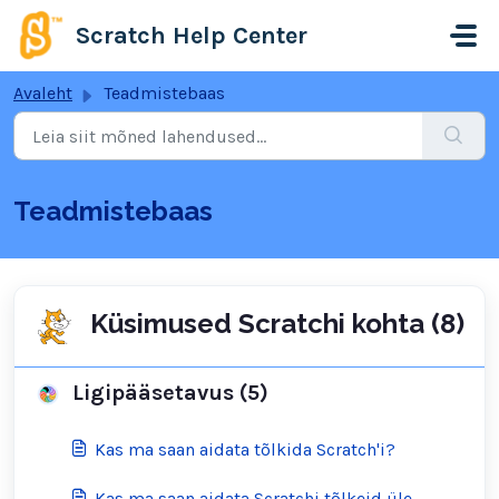
Mine põhisisu juurde
Scratch Help Center
Avaleht
Teadmistebaas
Teadmistebaas
Küsimused Scratchi kohta (8)
Ligipääsetavus (5)
Kas ma saan aidata tõlkida Scratch'i?
Kas ma saan aidata Scratchi tõlkeid üle