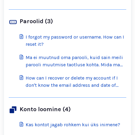
Paroolid (3)
I forgot my password or username. How can I
reset it?
Ma ei muutnud oma parooli, kuid sain meili
parooli muutmise taotluse kohta. Mida ma
peaksin tegema?
How can I recover or delete my account if I
don't know the email address and date of
birth on the account?
Konto loomine (4)
Kas kontot jagab rohkem kui üks inimene?