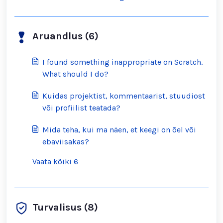
Scratch'iga ühendust võtta?
Aruandlus (6)
I found something inappropriate on Scratch.
What should I do?
Kuidas projektist, kommentaarist, stuudiost
või profiilist teatada?
Mida teha, kui ma näen, et keegi on õel või
ebaviisakas?
Vaata kõiki 6
Turvalisus (8)